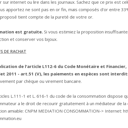
 sur internet ou lire dans les journaux. Sachez que ce prix est celui
us apportez ne sont pas en or fin, mais composés d'or entre 33%
x proposé tient compte de la pureté de votre or.
mation est gratuite.
Si vous estimiez la proposition insuffisante
ction et conserver vos bijoux.
FS DE RACHAT
lication de l'article L112-6 du Code Monétaire et Financier,
llet 2011 - art.51 (V), les paiements en espèces sont interdit
ivement par chèque ou virement bancaire.
ticles L.111-1 et L. 616-1 du code de la consommation dispose qu'e
mateur a le droit de recourir gratuitement à un médiateur de l
ution amiable: CNPM MEDIATION CONSOMMATION-> Internet:
ht
mmation.eu