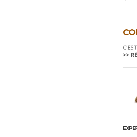
CO
C'ES
>> R
EXPE