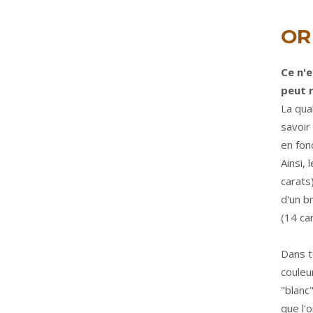
OR
Ce n'
peut 
La qual
savoir
en fon
Ainsi,
carats
d'un b
(14 car
Dans t
couleu
"blanc
que l'o