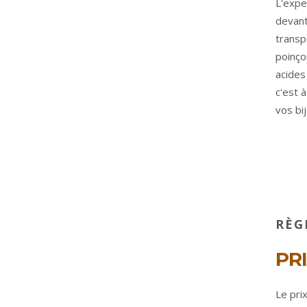
L'expe
devant
transp
poinço
acides
c'est à
vos bi
RÈG
PR
Le pri