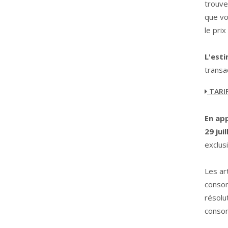
trouver
que vo
le pri
L'esti
transa
TARI
En app
29 jui
exclus
Les ar
consom
résol
conso