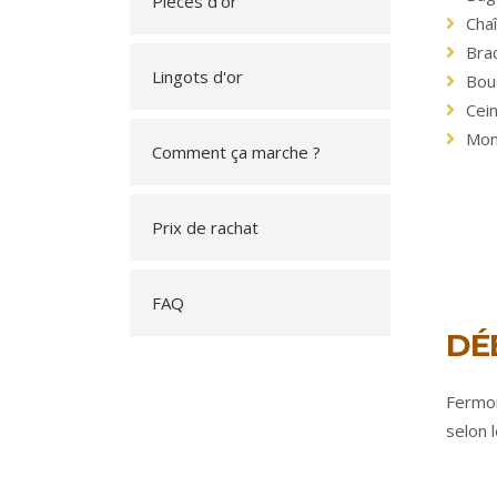
Pièces d'or
Chaî
Bra
Lingots d'or
Bouc
Cein
Mon
Comment ça marche ?
Prix de rachat
FAQ
DÉ
Fermoir
selon l