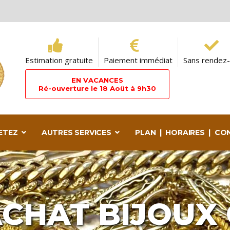
Estimation gratuite
Paiement immédiat
Sans rendez
EN VACANCES
Ré-ouverture le 18 Août à 9h30
HETEZ
AUTRES SERVICES
PLAN | HORAIRES | C
CHAT BIJOUX