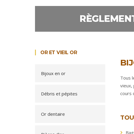
RÈGLEMENT
OR ET VIEIL OR
BI
Bijoux en or
Tous l
vieux,
cours 
Débris et pépites
Or dentaire
TOU
Bagu